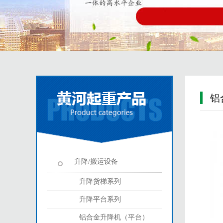
铝
升降/搬运设备
升降货梯系列
升降平台系列
铝合金升降机（平台）