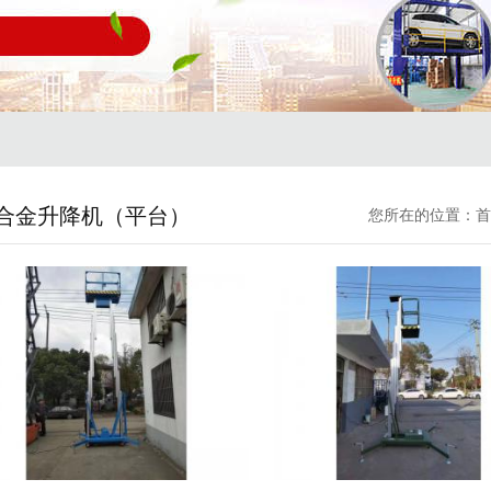
合金升降机（平台）
您所在的位置：
首