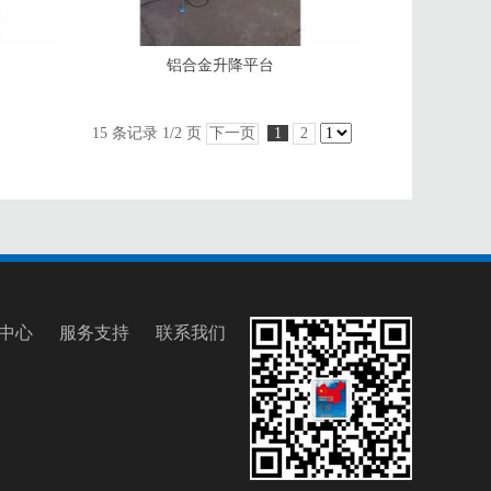
铝合金升降平台
15 条记录 1/2 页
下一页
1
2
中心
服务支持
联系我们